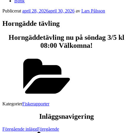
Butik
Publicerat
april 28, 2026
april 30, 2026
av
Lars Pålsson
Horngädde tävling
Horngäddetävling nu på söndag 3/5 kl
08:00 Välkomna!
Kategorier
Fiskerapporter
Inläggsnavigering
Föregående inlägg
Föregående