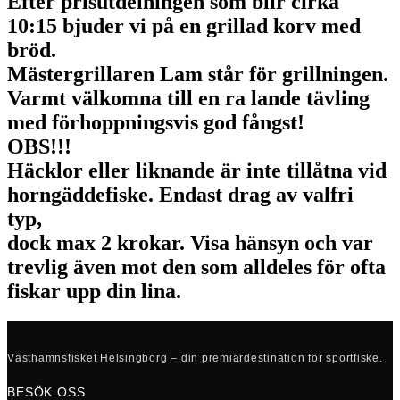
Efter prisutdelningen som blir cirka
10:15 bjuder vi på en grillad korv med
bröd.
Mästergrillaren Lam står för grillningen.
Varmt välkomna till en ra lande tävling
med förhoppningsvis god fångst!
OBS!!!
Häcklor eller liknande är inte tillåtna vid
horngäddefiske. Endast drag av valfri
typ,
dock max 2 krokar. Visa hänsyn och var
trevlig även mot den som alldeles för ofta
fiskar upp din lina.
Västhamnsfisket Helsingborg – din premiärdestination för sportfiske.
BESÖK OSS