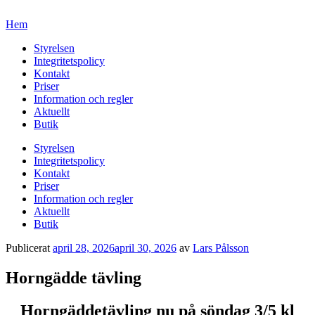
Hem
Styrelsen
Integritetspolicy
Kontakt
Priser
Information och regler
Aktuellt
Butik
Styrelsen
Integritetspolicy
Kontakt
Priser
Information och regler
Aktuellt
Butik
Publicerat
april 28, 2026
april 30, 2026
av
Lars Pålsson
Horngädde tävling
Horngäddetävling nu på söndag 3/5 kl